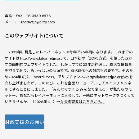
電話・FAX 03-3530-8578
メール
labornetjp@nifty.com
このウェブサイトについて
2001年に発足したレイバーネットは今年で26年目になります。これまでの
サイトは
http://www.labornetjp.org
で、日本初の「ZOPE方式」を使った双方
向の画期的ウェブサイトでした。しかしすでに25年が経過し、膨大な情報量
を抱えており、めいっぱいの状況です。SNS時代への対応も必要です。そのた
め2024年3月に「Word Press」でサブチャンネル
http://labornetjp2.org/wp
を
立ち上げましたが、このたび、これを全面リニューアルしてメインチャンネ
ルにすることにしました。「みんなでつくる みんなで変える」が私たちのモ
ットー、あなたもレイバーネットに入会して、一緒にネットワークをつくって
いきませんか。（2026年1月）→
入会希望者はこちらから。
財政支援のお願い