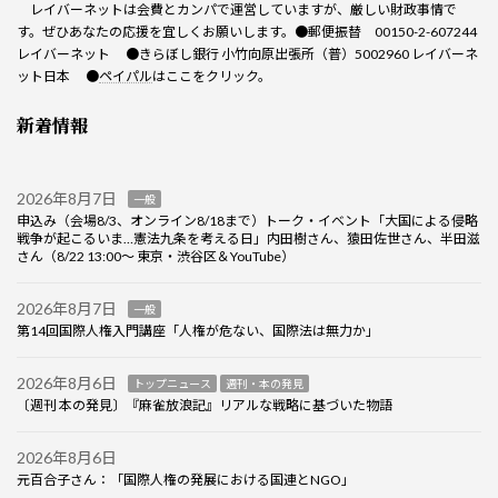
レイバーネットは会費とカンパで運営していますが、厳しい財政事情で
す。ぜひあなたの応援を宜しくお願いします。●郵便振替 00150-2-607244
レイバーネット ●きらぼし銀行 小竹向原出張所（普）5002960 レイバーネ
ット日本 ●
ペイパル
はここをクリック。
新着情報
2026年8月7日
一般
申込み（会場8/3、オンライン8/18まで）トーク・イベント「大国による侵略
戦争が起こるいま…憲法九条を考える日」内田樹さん、猿田佐世さん、半田滋
さん（8/22 13:00～ 東京・渋谷区＆YouTube）
2026年8月7日
一般
第14回国際人権入門講座「人権が危ない、国際法は無力か」
2026年8月6日
トップニュース
週刊・本の発見
〔週刊 本の発見〕『麻雀放浪記』リアルな戦略に基づいた物語
2026年8月6日
元百合子さん：「国際人権の発展における国連とNGO」