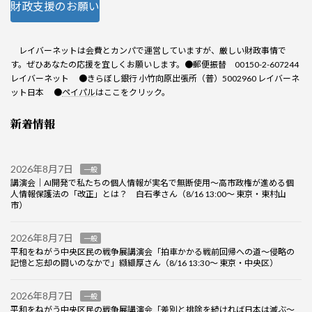
財政支援のお願い
レイバーネットは会費とカンパで運営していますが、厳しい財政事情で
す。ぜひあなたの応援を宜しくお願いします。●郵便振替 00150-2-607244
レイバーネット ●きらぼし銀行 小竹向原出張所（普）5002960 レイバーネ
ット日本 ●
ペイパル
はここをクリック。
新着情報
2026年8月7日
一般
講演会｜AI開発で私たちの個人情報が実名で無断使用～高市政権が進める個
人情報保護法の「改正」とは？ 白石孝さん（8/16 13:00～ 東京・東村山
市）
2026年8月7日
一般
平和をねがう中央区民の戦争展講演会「拍車かかる戦前回帰への道～侵略の
記憶と忘却の闘いのなかで」纐纈厚さん（8/16 13:30～ 東京・中央区）
2026年8月7日
一般
平和をねがう中央区民の戦争展講演会「差別と排除を続ければ日本は滅ぶ～