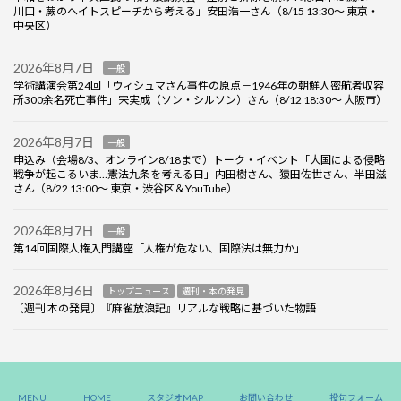
川口・蕨のヘイトスピーチから考える」安田浩一さん（8/15 13:30～ 東京・
中央区）
2026年8月7日
一般
学術講演会第24回「ウィシュマさん事件の原点－1946年の朝鮮人密航者収容
所300余名死亡事件」宋実成（ソン・シルソン）さん（8/12 18:30～ 大阪市）
2026年8月7日
一般
申込み（会場8/3、オンライン8/18まで）トーク・イベント「大国による侵略
戦争が起こるいま…憲法九条を考える日」内田樹さん、猿田佐世さん、半田滋
さん（8/22 13:00～ 東京・渋谷区＆YouTube）
2026年8月7日
一般
第14回国際人権入門講座「人権が危ない、国際法は無力か」
2026年8月6日
トップニュース
週刊・本の発見
〔週刊 本の発見〕『麻雀放浪記』リアルな戦略に基づいた物語
Copyright ©Labornet JAPAN, All Rights Reserved.
MENU
HOME
スタジオMAP
お問い合わせ
投句フォーム