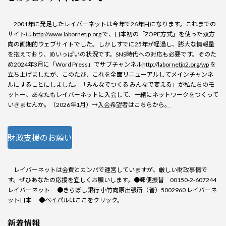
2001年に発足したレイバーネットは今年で26年目になります。これまでの
サイトは
http://www.labornetjp.org
で、日本初の「ZOPE方式」を使った双方
向の画期的ウェブサイトでした。しかしすでに25年が経過し、膨大な情報量
を抱えており、めいっぱいの状況です。SNS時代への対応も必要です。そのた
め2024年3月に「Word Press」でサブチャンネル
http://labornetjp2.org/wp
を
立ち上げましたが、このたび、これを全面リニューアルしてメインチャンネ
ルにすることにしました。「みんなでつくる みんなで変える」が私たちのモ
ットー、あなたもレイバーネットに入会して、一緒にネットワークをつくって
いきませんか。（2026年1月）→
入会希望者はこちらから。
財政支援のお願い
レイバーネットは会費とカンパで運営していますが、厳しい財政事情で
す。ぜひあなたの応援を宜しくお願いします。●郵便振替 00150-2-607244
レイバーネット ●きらぼし銀行 小竹向原出張所（普）5002960 レイバーネ
ット日本 ●
ペイパル
はここをクリック。
新着情報