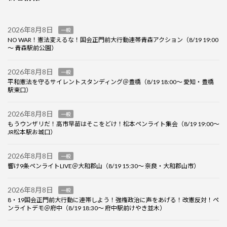
2026年8月8日
一般
NO WAR！憲法変えるな！国会正門前大行動連帯青森アクション（8/19 19:00
～ 青森駅前公園）
2026年8月8日
一般
平和憲法を守るサイレントスタンディング＠豊橋（8/19 18:00～ 愛知・豊橋
駅東口）
2026年8月8日
一般
もうウンザリだ！高市早苗はそこをどけ！松本ペンライト集会（8/19 19:00～
JR松本駅お城口）
2026年8月8日
一般
響け9条ペンライトLIVE＠大和郡山（8/19 15:30～ 奈良・大和郡山市）
2026年8月8日
一般
8・19国会正門前大行動に連帯しよう！強権政治に声をあげる！改憲反対！ペ
ンライトデモ＠府中（8/19 18:30～ 府中駅前けやき並木）