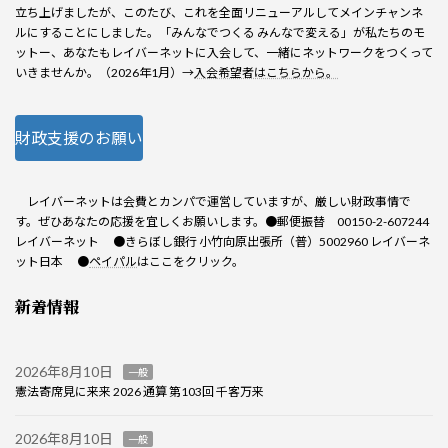
立ち上げましたが、このたび、これを全面リニューアルしてメインチャンネ
ルにすることにしました。「みんなでつくる みんなで変える」が私たちのモ
ットー、あなたもレイバーネットに入会して、一緒にネットワークをつくって
いきませんか。（2026年1月）→
入会希望者はこちらから。
財政支援のお願い
レイバーネットは会費とカンパで運営していますが、厳しい財政事情で
す。ぜひあなたの応援を宜しくお願いします。●郵便振替 00150-2-607244
レイバーネット ●きらぼし銀行 小竹向原出張所（普）5002960 レイバーネ
ット日本 ●
ペイパル
はここをクリック。
新着情報
2026年8月10日
一般
憲法寄席見に来来 2026 通算 第103回 千客万来
2026年8月10日
一般