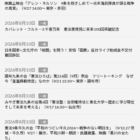
映画上映会「アレン・ネルソン 9条を抱きしめて～元米海兵隊員が語る戦争
の真実」（9/27 14:00～ 東京・赤羽）
2026年8月10日
一般
カバレット・フルト―3 千客万来 憲法寄席見に来来100回突破記念
2026年8月10日
一般
日本国家≒文化庁の「検閲」を問う！ 安倍「国葬」反対ライブ助成金不交付
撤回訴訟
2026年8月10日
一般
調布九条の会「憲法ひろば」第226回（9月）例会 フリートーキング なぜ
今「皇室典範改定」なのか（9/21 13:30～ 東京・調布市）
2026年8月10日
一般
みやぎ憲法九条の会第6回「憲法塾：治安維持法と東北大学～歴史に学び現在
そして未来を考える」（9/17 16:30～ 仙台市）
2026年8月10日
一般
憲法9条牛久の会「平和のつどい牛久2026～戦争のない明日を」（9/13,27 茨
城・牛久市）9/27：展示、平和川柳・朗読・民踊披露、映画「黒川の女た
ち」