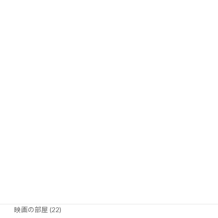
石垣島で民間船を使った「陸上総隊演習」
2026年6月3日
トップニュース (355)
パリの窓から (6)
土田修のコラム (3)
太田昌国のコラム (8)
川柳・笑い茸 (5)
映画の部屋 (22)