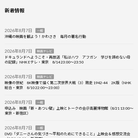
新着情報
2026年8月7日
一般
沖縄の映画を観よう！かわさき 毎月の署名行動
2026年8月7日
映画テレビ
ドキュランドへようこそ・再放送「私はハワ アフガン 学びを諦めない母
の記録」NHK Eテレ・東京 8/14 23:00～23:50
2026年8月7日
映画テレビ
映像の世紀 8K映像で描く第二次世界大戦（3）敗走 1942-44 2K版（NHK
総合・東京 8/10 22:00～23:00）
2026年8月7日
一般
申込み 映画「新・あつい壁」上映とトークの会＠高麗博物館（8/21 13:00～
東京・新宿区）
2026年8月7日
一般
DVD「ダニーさんの気づき～平和のためにできること」上映会＆感想交流会