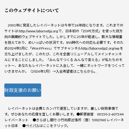
このウェブサイトについて
2001年に発足したレイバーネットは今年で26年目になります。これまでの
サイトは
http://www.labornetjp.org
で、日本初の「ZOPE方式」を使った双方
向の画期的ウェブサイトでした。しかしすでに25年が経過し、膨大な情報量
を抱えており、めいっぱいの状況です。SNS時代への対応も必要です。そのた
め2024年3月に「Word Press」でサブチャンネル
http://labornetjp2.org/wp
を
立ち上げましたが、このたび、これを全面リニューアルしてメインチャンネ
ルにすることにしました。「みんなでつくる みんなで変える」が私たちのモ
ットー、あなたもレイバーネットに入会して、一緒にネットワークをつくって
いきませんか。（2026年1月）→
入会希望者はこちらから。
財政支援のお願い
レイバーネットは会費とカンパで運営していますが、厳しい財政事情で
す。ぜひあなたの応援を宜しくお願いします。●郵便振替 00150-2-607244
レイバーネット ●きらぼし銀行 小竹向原出張所（普）5002960 レイバーネ
ット日本 ●
ペイパル
はここをクリック。