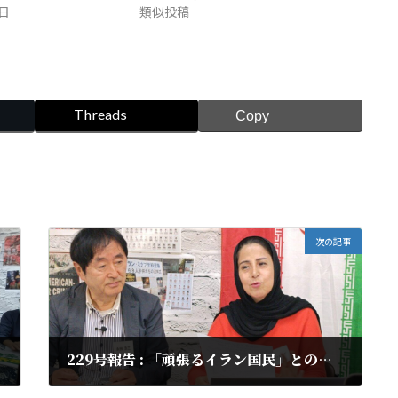
8日
類似投稿
Threads
Copy
次の記事
229号報告 : 「頑張るイラン国民」との素晴らしい出会い
2026年5月28日