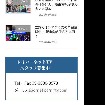
TVレポート
の仕掛け人、菱山南帆子さん
大いに語る
2026年4月25日
228号オンエア：光の革命展
オンエア
開中！ 菱山南帆子さんに聞
く
2026年4月20日
レイバーネットTV
スタッフ募集中
Tel・Fax 03-3530-8578
メール
labornetjp@nifty.com