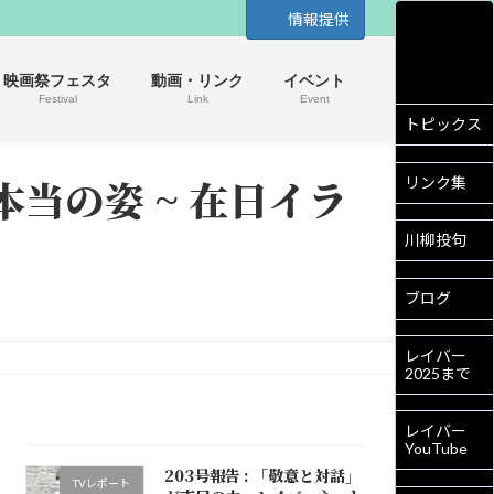
情報提供
映画祭フェスタ
動画・リンク
イベント
Festival
Link
Event
トピックス
当の姿 ~ 在日イラ
リンク集
川柳投句
ブログ
レイバー
2025まで
レイバー
YouTube
203号報告 : 「敬意と対話」
TVレポート