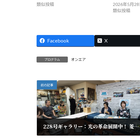
類似投稿
2026年5月2
類似投稿
Facebook
X
オンエア
プログラム
前の記事
228号ギャラリー：光の革命展開中！ 菱山南帆子さんに聞く
2026年4月26日