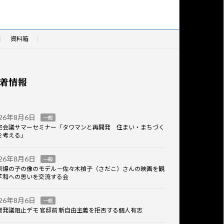
資料箱
着情報
026年8月6日
一般
宅会議サマーセミナー「タワマンと再開発 住まい・まちづく
を考える」
026年8月6日
一般
原爆の子の像のモデル－佐々木禎子（さだこ）さんの映画を観
平和への思いを交流する会
026年8月6日
一般
憲発議阻止デモ 官邸前 新自由主義を拒否する個人有志