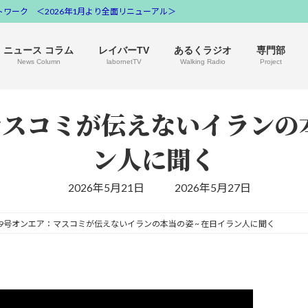
ワーク ＜2026年1月より全面リニューアル＞
ニュース コラム
レイバーTV
あるくラジオ
専門部
News Column
labornetTV
Walking Radio
Project
マスコミが伝えないイランの本
ン人に聞く
最
2026年5月21日
2026年5月27日
終
更
新
29号オンエア：マスコミが伝えないイランの本当の姿 ~ 在日イラン人に聞く
日
時
: