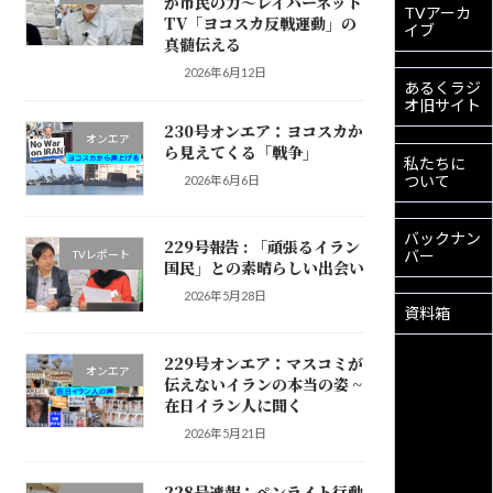
が市民の力〜レイバーネット
TVアーカ
TV「ヨコスカ反戦運動」の
イブ
真髄伝える
2026年6月12日
あるくラジ
オ旧サイト
230号オンエア：ヨコスカか
オンエア
ら見えてくる「戦争」
私たちに
ついて
2026年6月6日
バックナン
229号報告 : 「頑張るイラン
バー
TVレポート
国民」との素晴らしい出会い
2026年5月28日
資料箱
229号オンエア：マスコミが
オンエア
伝えないイランの本当の姿 ~
在日イラン人に聞く
2026年5月21日
228号速報：ペンライト行動