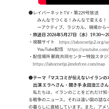
●レイバーネットTV・第229号放送
みんなでつくる！みんなで変える！
ーアクティブ、ラジカル、現場から
・
放送日 2026年5月27日（水）19:30～2
・視聴サイト
https://labornetjp2.org/w
YouTube配信
https://youtube.com
・配信場所 郵政共同センター特設スタジ
https://labornetjp.jimdofree.com/map
●テーマ「マスコミが伝えないイランの本
出演 エラヘさん
・
聞き手 永田浩三さん
私たちは、イランのことをどれだけ知
る戦争のニュース。それは遠い国の話な
の暮らしに直結しています。また、アメ