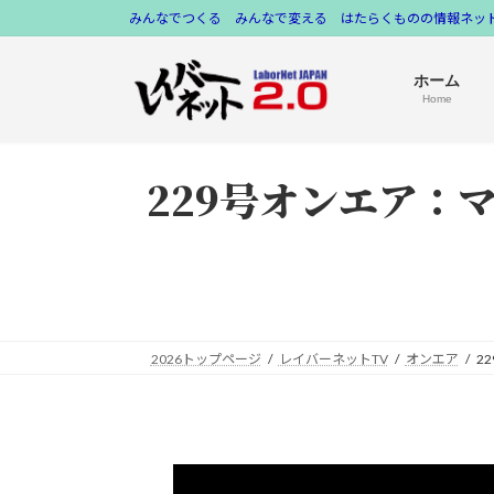
コ
ナ
みんなでつくる みんなで変える はたらくものの情報ネット
ン
ビ
テ
ゲ
ホーム
ン
ー
Home
ツ
シ
へ
ョ
229号オンエア：
ス
ン
キ
に
ッ
移
プ
動
2026トップページ
レイバーネットTV
オンエア
2