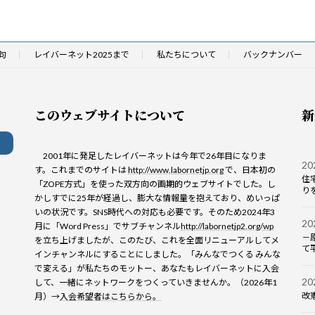
句
レイバーネット2025まで
私たちについて
バックナンバー
このウェブサイトについて
新
2001年に発足したレイバーネットは今年で26年目になりま
2
す。これまでのサイトは
http://www.labornetjp.org
で、日本初の
住
「ZOPE方式」を使った双方向の画期的ウェブサイトでした。し
り
かしすでに25年が経過し、膨大な情報量を抱えており、めいっぱ
いの状況です。SNS時代への対応も必要です。そのため2024年3
2
月に「Word Press」でサブチャンネル
http://labornetjp2.org/wp
－
を立ち上げましたが、このたび、これを全面リニューアルしてメ
て
インチャンネルにすることにしました。「みんなでつくる みんな
で変える」が私たちのモットー、あなたもレイバーネットに入会
2
して、一緒にネットワークをつくっていきませんか。（2026年1
改
月）→
入会希望者はこちらから。