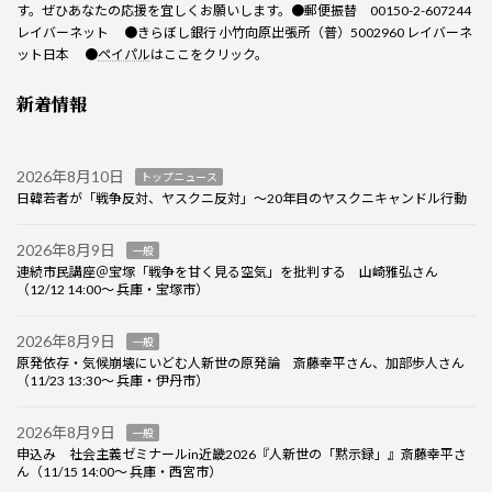
す。ぜひあなたの応援を宜しくお願いします。●郵便振替 00150-2-607244
レイバーネット ●きらぼし銀行 小竹向原出張所（普）5002960 レイバーネ
ット日本 ●
ペイパル
はここをクリック。
新着情報
2026年8月10日
トップニュース
日韓若者が「戦争反対、ヤスクニ反対」〜20年目のヤスクニキャンドル行動
2026年8月9日
一般
連続市民講座＠宝塚「戦争を甘く見る空気」を批判する 山崎雅弘さん
（12/12 14:00～ 兵庫・宝塚市）
2026年8月9日
一般
原発依存・気候崩壊にいどむ人新世の原発論 斎藤幸平さん、加部歩人さん
（11/23 13:30～ 兵庫・伊丹市）
2026年8月9日
一般
申込み 社会主義ゼミナールin近畿2026『人新世の「黙示録」』斎藤幸平さ
ん（11/15 14:00～ 兵庫・西宮市）