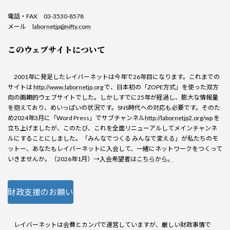
電話・FAX 03-3530-8578
メール
labornetjp@nifty.com
このウェブサイトについて
2001年に発足したレイバーネットは今年で26年目になります。これまでの
サイトは
http://www.labornetjp.org
で、日本初の「ZOPE方式」を使った双方
向の画期的ウェブサイトでした。しかしすでに25年が経過し、膨大な情報量
を抱えており、めいっぱいの状況です。SNS時代への対応も必要です。そのた
め2024年3月に「Word Press」でサブチャンネル
http://labornetjp2.org/wp
を
立ち上げましたが、このたび、これを全面リニューアルしてメインチャンネ
ルにすることにしました。「みんなでつくる みんなで変える」が私たちのモ
ットー、あなたもレイバーネットに入会して、一緒にネットワークをつくって
いきませんか。（2026年1月）→
入会希望者はこちらから。
財政支援のお願い
レイバーネットは会費とカンパで運営していますが、厳しい財政事情で