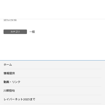
「柏崎刈羽原発動かすな」官
邸前抗議行動
2026年6月1日
類似投稿
一般
カテゴリ
ホーム
情報提供
動画・リンク
川柳投句
レイバーネット2025まで