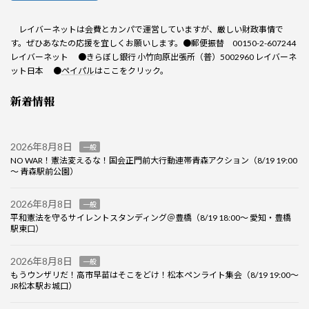
レイバーネットは会費とカンパで運営していますが、厳しい財政事情で
す。ぜひあなたの応援を宜しくお願いします。●郵便振替 00150-2-607244
レイバーネット ●きらぼし銀行 小竹向原出張所（普）5002960 レイバーネ
ット日本 ●
ペイパル
はここをクリック。
新着情報
2026年8月8日
一般
NO WAR！憲法変えるな！国会正門前大行動連帯青森アクション（8/19 19:00
～ 青森駅前公園）
2026年8月8日
一般
平和憲法を守るサイレントスタンディング＠豊橋（8/19 18:00～ 愛知・豊橋
駅東口）
2026年8月8日
一般
もうウンザリだ！高市早苗はそこをどけ！松本ペンライト集会（8/19 19:00～
JR松本駅お城口）