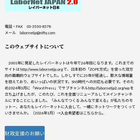
電話・FAX 03-3530-8578
メール
labornetjp@nifty.com
このウェブサイトについて
2001年に発足したレイバーネットは今年で26年目になります。これまでの
サイトは
http://www.labornetjp.org
で、日本初の「ZOPE方式」を使った双方
向の画期的ウェブサイトでした。しかしすでに25年が経過し、膨大な情報量
を抱えており、めいっぱいの状況です。SNS時代への対応も必要です。そのた
め2024年3月に「Word Press」でサブチャンネル
http://labornetjp2.org/wp
を
立ち上げましたが、このたび、これを全面リニューアルしてメインチャンネ
ルにすることにしました。「みんなでつくる みんなで変える」が私たちのモ
ットー、あなたもレイバーネットに入会して、一緒にネットワークをつくって
いきませんか。（2026年1月）→
入会希望者はこちらから。
財政支援のお願い