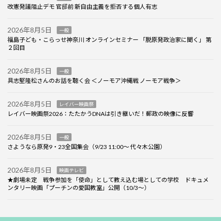
改憲発議阻止デモ 官邸前 新自由主義を拒否する個人有志
2026年8月5日
一般
福島子ども・こらっせ神奈川 オンラインセミナー 「脱原発政治家に聞く」 第
２回目
2026年8月5日
一般
具志堅隆松さんのお話を聴く会 ＜ノーモア沖縄戦 ノーモア戦争＞
2026年8月5日
レイバー映画祭
レイバー映画祭2026：たたかうDNAは引き継いだ！郵政の映像に反響
2026年8月5日
一般
さようなら原発9・23全国集会（9/23 11:00～ 代々木公園）
2026年8月5日
映画テレビ
★劇場未定 戦争参加を「使命」として教え込む場としての学校 ドキュメ
ンタリー映画「プーチンの愛国教室」公開（10/3～）