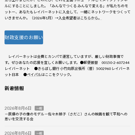
ルにすることにしました。「みんなでつくる みんなで変える」が私たちのモ
ットー、あなたもレイバーネットに入会して、一緒にネットワークをつくって
いきませんか。（2026年1月）→
入会希望者はこちらから。
財政支援のお願い
レイバーネットは会費とカンパで運営していますが、厳しい財政事情で
す。ぜひあなたの応援を宜しくお願いします。●郵便振替 00150-2-607244
レイバーネット ●きらぼし銀行 小竹向原出張所（普）5002960 レイバーネ
ット日本 ●
ペイパル
はここをクリック。
新着情報
2026年8月6日
一般
－原爆の子の像のモデル－佐々木禎子（さだこ）さんの映画を観て平和への
思いを交流する会
2026年8月6日
一般