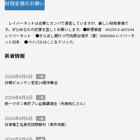
財政支援のお願い
レイバーネットは会費とカンパで運営していますが、厳しい財政事情で
す。ぜひあなたの応援を宜しくお願いします。●郵便振替 00150-2-607244
レイバーネット ●きらぼし銀行 小竹向原出張所（普）5002960 レイバーネ
ット日本 ●
ペイパル
はここをクリック。
新着情報
2026年8月6日
一般
日朝ピョンヤン宣言24周年集会
2026年8月6日
一般
統一マダン東京プレ企画講演会（布施祐仁さん）
2026年8月6日
一般
日東電工社長宅訪問裁判（東京地裁）
2026年8月6日
一般