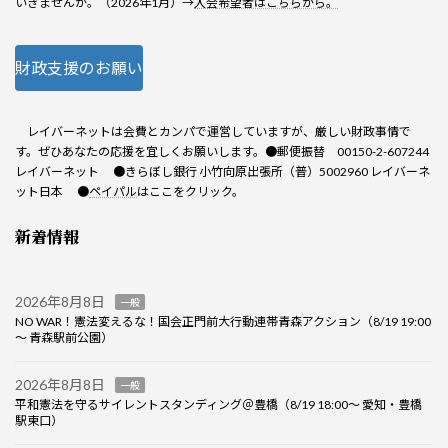
いきませんか。（2026年1月）→
入会希望者はこちらから。
財政支援のお願い
レイバーネットは会費とカンパで運営していますが、厳しい財政事情で
す。ぜひあなたの応援を宜しくお願いします。●郵便振替 00150-2-607244
レイバーネット ●きらぼし銀行 小竹向原出張所（普）5002960 レイバーネ
ット日本 ●
ペイパル
はここをクリック。
新着情報
2026年8月8日
一般
NO WAR！憲法変えるな！国会正門前大行動連帯青森アクション（8/19 19:00
～ 青森駅前公園）
2026年8月8日
一般
平和憲法を守るサイレントスタンディング＠豊橋（8/19 18:00～ 愛知・豊橋
駅東口）