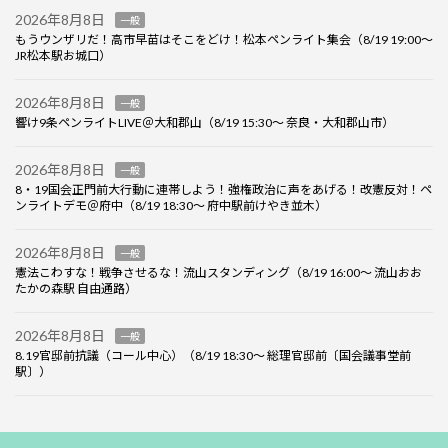
2026年8月8日
一般
もうウンザリだ！高市早苗はそこをどけ！松本ペンライト集会（8/19 19:00～
JR松本駅お城口）
2026年8月8日
一般
響け9条ペンライトLIVE＠大和郡山（8/19 15:30～ 奈良・大和郡山市）
2026年8月8日
一般
8・19国会正門前大行動に連帯しよう！強権政治に声をあげる！改憲反対！ペ
ンライトデモ＠府中（8/19 18:30～ 府中駅前けやき並木）
2026年8月8日
一般
憲法こわすな！戦争させるな！流山スタンディング（8/19 16:00～ 流山おお
たかの森駅 自由通路）
2026年8月8日
一般
8.19官邸前抗議（コール中心）（8/19 18:30～ 総理官邸前〔国会議事堂前
駅〕）