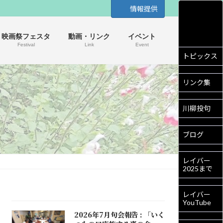
情報提供
映画祭フェスタ
動画・リンク
イベント
Festival
Link
Event
トピックス
リンク集
川柳投句
ブログ
レイバー
2025まで
レイバー
YouTube
2026年7月句会報告 : 「いく