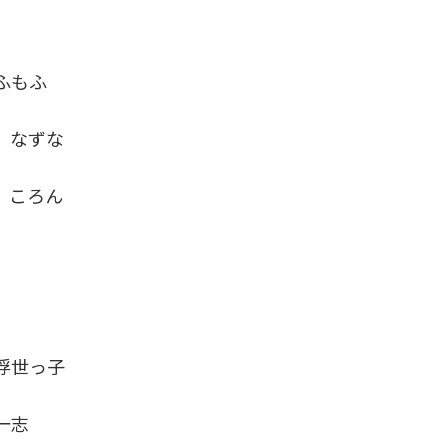
ふもふ
なずな
 ころん
世っ子
一志