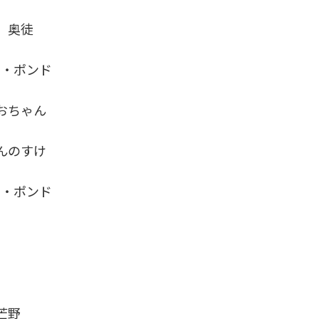
 奥徒
・ポンド
ちゃん
のすけ
・ポンド
芒野