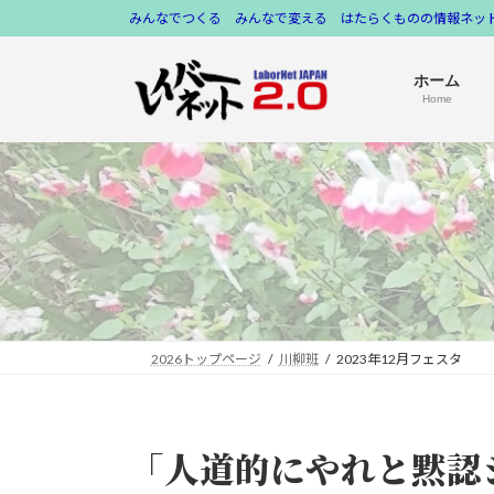
コ
ナ
みんなでつくる みんなで変える はたらくものの情報ネット
ン
ビ
テ
ゲ
ホーム
ン
ー
Home
ツ
シ
へ
ョ
ス
ン
キ
に
ッ
移
プ
動
2026トップページ
川柳班
2023年12月フェスタ
「人道的にやれと黙認