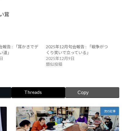
い茸
句会報告 : 「耳かきでデ
2025年12月句会報告 : 「戦争がつ
い道」
くり笑いで立っている」
0日
2025年12月9日
類似投稿
Threads
Copy
次の記事