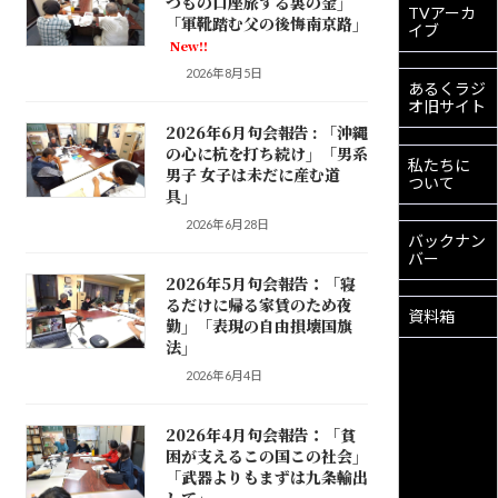
つもの口座旅する裏の金」
TVアーカ
「軍靴踏む父の後悔南京路」
イブ
New!!
2026年8月5日
あるくラジ
オ旧サイト
2026年6月句会報告 : 「沖縄
の心に杭を打ち続け」「男系
私たちに
男子 女子は未だに産む道
ついて
具」
2026年6月28日
バックナン
バー
2026年5月句会報告：「寝
るだけに帰る家賃のため夜
資料箱
勤」「表現の自由損壊国旗
法」
2026年6月4日
2026年4月句会報告：「貧
困が支えるこの国この社会」
「武器よりもまずは九条輸出