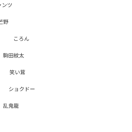
ャンツ
芒野
ト ころん
駒田紋太
 笑い茸
ショクドー
乱鬼龍