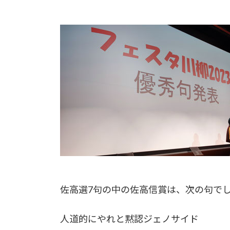
佐高選7句の中の佐高信賞は、次の句で
人道的にやれと黙認ジェノサイド