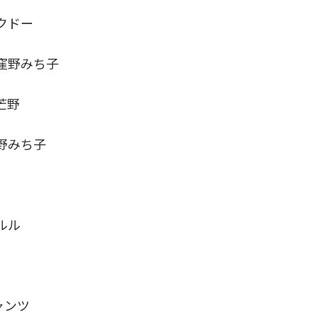
クドー
窪野みち子
芒野
みち子
ルル
ャンツ