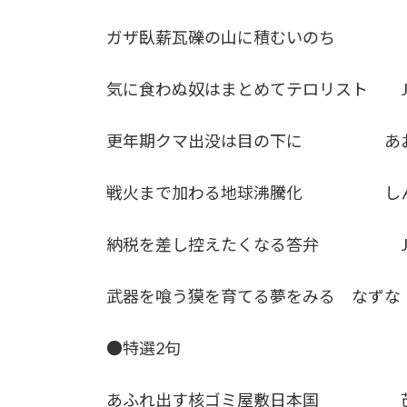
ガザ臥薪瓦礫の山に積むいのち
気に食わぬ奴はまとめてテロリスト J
更年期クマ出没は目の下に あお
戦火まで加わる地球沸騰化 しん
納税を差し控えたくなる答弁 J
武器を喰う獏を育てる夢をみる なずな
●特選2句
あふれ出す核ゴミ屋敷日本国 