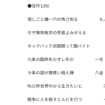
●佳作13句
隠しごと蟻一穴の怖さ知る も
ガザ無惨南京の死者よみがえる 
キックバック派閥競って闇バイト
九条の臨終先かオレ先か 一志
９条の国が爆買い殺人機 八金
叫び声世界中から生きたいと 浮
戦争に人を殺すとルビを打つ 