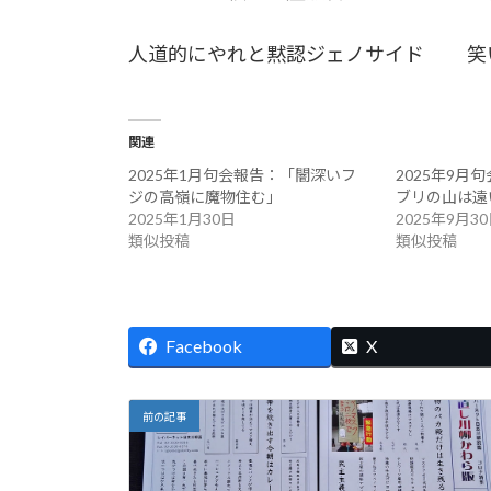
人道的にやれと黙認ジェノサイド 笑
関連
2025年1月句会報告：「闇深いフ
2025年9月
ジの高嶺に魔物住む」
ブリの山は遠
2025年1月30日
2025年9月3
類似投稿
類似投稿
Facebook
X
前の記事