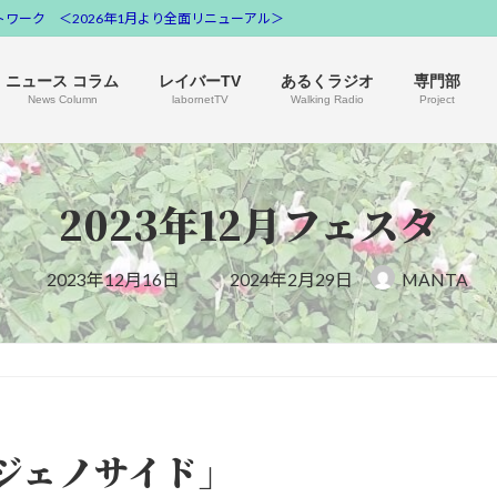
ワーク ＜2026年1月より全面リニューアル＞
ニュース コラム
レイバーTV
あるくラジオ
専門部
News Column
labornetTV
Walking Radio
Project
2023年12月フェスタ
最
2023年12月16日
2024年2月29日
MANTA
終
更
新
日
時
:
ジェノサイド」