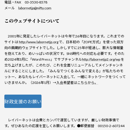
電話・FAX 03-3530-8578
メール
labornetjp@nifty.com
このウェブサイトについて
2001年に発足したレイバーネットは今年で26年目になります。これまでの
サイトは
http://www.labornetjp.org
で、日本初の「ZOPE方式」を使った双方
向の画期的ウェブサイトでした。しかしすでに25年が経過し、膨大な情報量
を抱えており、めいっぱいの状況です。SNS時代への対応も必要です。そのた
め2024年3月に「Word Press」でサブチャンネル
http://labornetjp2.org/wp
を
立ち上げましたが、このたび、これを全面リニューアルしてメインチャンネ
ルにすることにしました。「みんなでつくる みんなで変える」が私たちのモ
ットー、あなたもレイバーネットに入会して、一緒にネットワークをつくって
いきませんか。（2026年1月）→
入会希望者はこちらから。
財政支援のお願い
レイバーネットは会費とカンパで運営していますが、厳しい財政事情で
す。ぜひあなたの応援を宜しくお願いします。●郵便振替 00150-2-607244