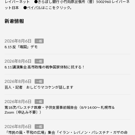
レイバーネット ●きらぼし銀行 小竹向原出張所（普）5002960 レイバーネ
ット日本 ●
ペイパル
はここをクリック。
新着情報
2026年8月6日
一般
8.15 反「靖国」デモ
2026年8月6日
一般
8.11 講演集会 高市政権の戦争国家体制に抗する！
2026年8月6日
一般
芸人・記者 おしどりマコケンが話します
2026年8月6日
一般
第18次パレスチナ医療・子供支援事前報告会（8/9 14:00～ 札幌市＆
Zoom〔申込み不要〕）
2026年8月6日
一般
「市民の風・平和の広場」集会「イラン・レバノン・パレスチナ・ガザの命