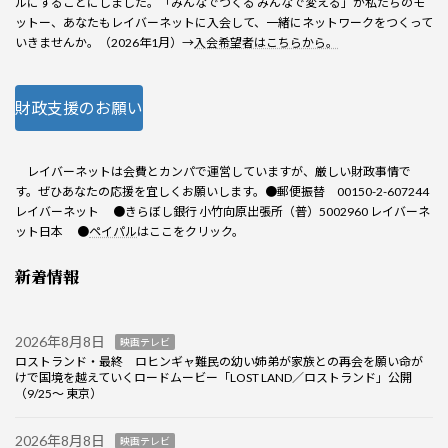
ルにすることにしました。「みんなでつくる みんなで変える」が私たちのモ
ットー、あなたもレイバーネットに入会して、一緒にネットワークをつくって
いきませんか。（2026年1月）→
入会希望者はこちらから。
財政支援のお願い
レイバーネットは会費とカンパで運営していますが、厳しい財政事情で
す。ぜひあなたの応援を宜しくお願いします。●郵便振替 00150-2-607244
レイバーネット ●きらぼし銀行 小竹向原出張所（普）5002960 レイバーネ
ット日本 ●
ペイパル
はここをクリック。
新着情報
2026年8月8日
映画テレビ
ロストランド・最終 ロヒンギャ難民の幼い姉弟が家族との再会を願い命が
けで国境を越えていくロードムービー「LOST LAND／ロストランド」公開
（9/25～ 東京）
2026年8月8日
映画テレビ