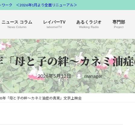
ワーク ＜2026年1月より全面リニューアル＞
ニュース コラム
レイバーTV
あるくラジオ
専門部
News Column
labornetTV
Walking Radio
Project
年「母と子の絆～カネミ油
2026年5月12日
manager
58年「母と子の絆～カネミ油症の真実」文京上映会