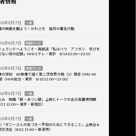
着情報
026年8月7日
一般
縄の映画を観よう！かわさき 毎月の署名行動
026年8月7日
映画テレビ
キュランドへようこそ・再放送「私はハワ アフガン 学びを
ない母の記録」NHK Eテレ・東京 8/14 23:00～23:50
026年8月7日
映画テレビ
像の世紀 8K映像で描く第二次世界大戦（3）敗走 1942-44
版（NHK総合・東京 8/10 22:00～23:00）
026年8月7日
一般
込み 映画「新・あつい壁」上映とトークの会＠高麗博物館
/21 13:00～ 東京・新宿区）
026年8月7日
一般
VD「ダニーさんの気づき～平和のためにできること」上映会＆
交流会（8/22 15:00～ 新潟市）