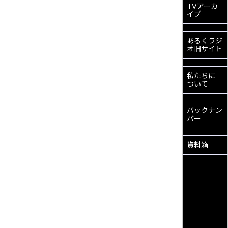
TVアーカ
イブ
あるくラジ
オ旧サイト
私たちに
ついて
バックナン
バー
資料箱