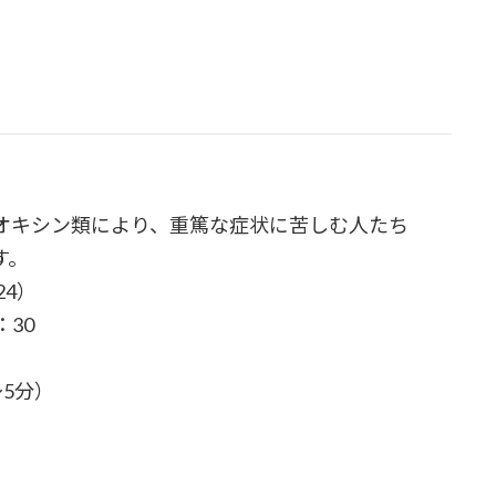
オキシン類により、重篤な症状に苦しむ人たち
す。
4）
：30
5分）