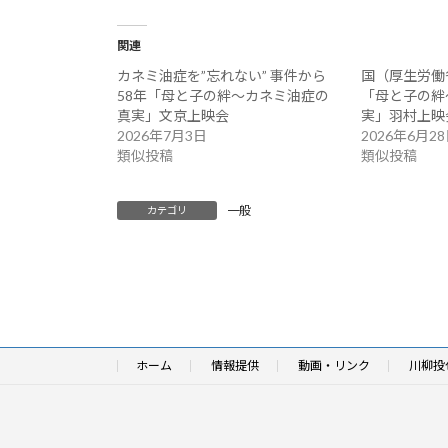
関連
カネミ油症を”忘れない” 事件から
国（厚生労働
58年「母と子の絆～カネミ油症の
「母と子の絆
真実」文京上映会
実」羽村上映
2026年7月3日
2026年6月2
類似投稿
類似投稿
一般
カテゴリ
ホーム
情報提供
動画・リンク
川柳投