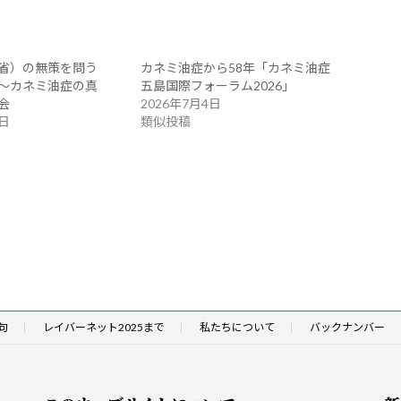
省）の無策を問う
カネミ油症から58年「カネミ油症
～カネミ油症の真
五島国際フォーラム2026」
会
2026年7月4日
8日
類似投稿
句
レイバーネット2025まで
私たちについて
バックナンバー