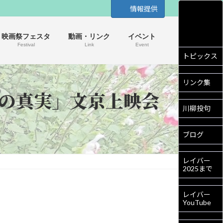
情報提供
映画祭フェスタ
動画・リンク
イベント
Festival
Link
Event
トピックス
リンク集
症の真実」文京上映会
川柳投句
ブログ
レイバー
2025まで
レイバー
YouTube