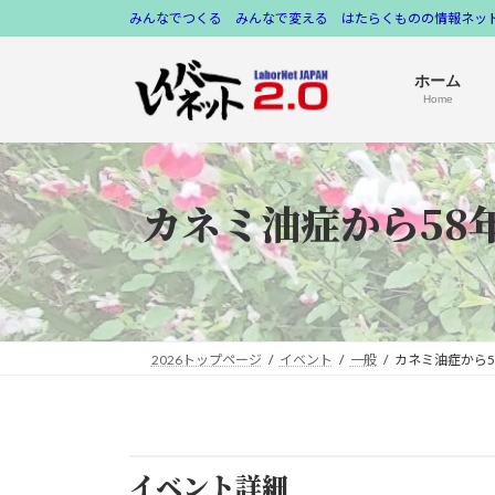
コ
ナ
みんなでつくる みんなで変える はたらくものの情報ネット
ン
ビ
テ
ゲ
ホーム
ン
ー
Home
ツ
シ
へ
ョ
ス
ン
カネミ油症から58
キ
に
ッ
移
プ
動
2026トップページ
イベント
一般
カネミ油症から
イベント詳細