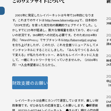
このウェブサイトについて
新
2001年に発足したレイバーネットは今年で26年目になりま
2
す。これまでのサイトは
http://www.labornetjp.org
で、日本初の
沖
「ZOPE方式」を使った双方向の画期的ウェブサイトでした。し
かしすでに25年が経過し、膨大な情報量を抱えており、めいっぱ
2
いの状況です。SNS時代への対応も必要です。そのため2024年3
月に「Word Press」でサブチャンネル
http://labornetjp2.org/wp
ド
諦め
を立ち上げましたが、このたび、これを全面リニューアルしてメ
インチャンネルにすることにしました。「みんなでつくる みんな
で変える」が私たちのモットー、あなたもレイバーネットに入会
2
して、一緒にネットワークをつくっていきませんか。（2026年1
映
2K
月）→
入会希望者はこちらから。
2
申
財政支援のお願い
（8
2
レイバーネットは会費とカンパで運営していますが、厳しい財
D
政事情です。ぜひあなたの応援を宜しくお願いします。●郵便振
感想
替 00150-2-607244 レイバーネット ●きらぼし銀行 小竹向原