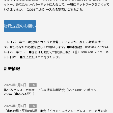
ットー、あなたもレイバーネットに入会して、一緒にネットワークをつくって
いきませんか。（2026年1月）→
入会希望者はこちらから。
財政支援のお願い
レイバーネットは会費とカンパで運営していますが、厳しい財政事情で
す。ぜひあなたの応援を宜しくお願いします。●郵便振替 00150-2-607244
レイバーネット ●きらぼし銀行 小竹向原出張所（普）5002960 レイバーネ
ット日本 ●
ペイパル
はここをクリック。
新着情報
2026年8月6日
一般
第18次パレスチナ医療・子供支援事前報告会（8/9 14:00～ 札幌市＆
Zoom〔申込み不要〕）
2026年8月6日
一般
「市民の風・平和の広場」集会「イラン・レバノン・パレスチナ・ガザの命