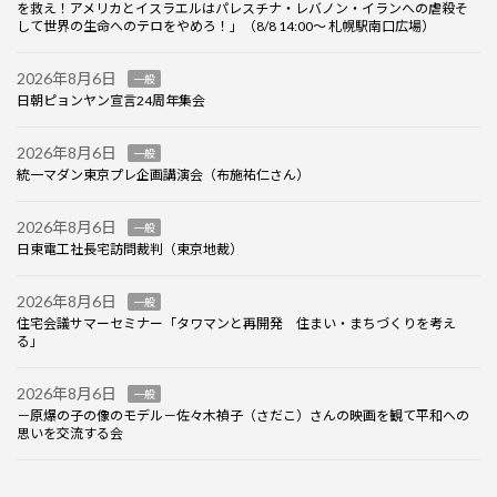
を救え！アメリカとイスラエルはパレスチナ・レバノン・イランへの虐殺そ
して世界の生命へのテロをやめろ！」（8/8 14:00～ 札幌駅南口広場）
2026年8月6日
一般
日朝ピョンヤン宣言24周年集会
2026年8月6日
一般
統一マダン東京プレ企画講演会（布施祐仁さん）
2026年8月6日
一般
日東電工社長宅訪問裁判（東京地裁）
2026年8月6日
一般
住宅会議サマーセミナー「タワマンと再開発 住まい・まちづくりを考え
る」
2026年8月6日
一般
－原爆の子の像のモデル－佐々木禎子（さだこ）さんの映画を観て平和への
思いを交流する会